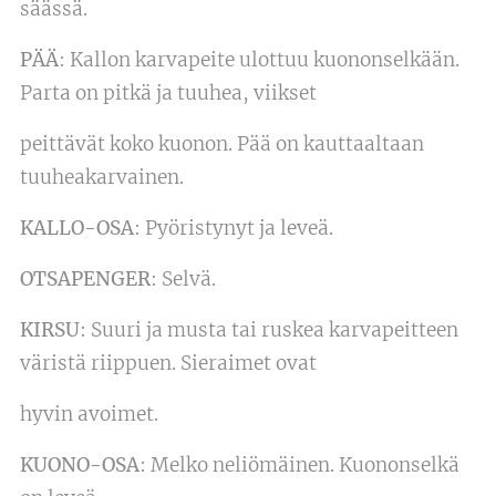
säässä.
PÄÄ
: Kallon karvapeite ulottuu kuononselkään.
Parta on pitkä ja tuuhea, viikset
peittävät koko kuonon. Pää on kauttaaltaan
tuuheakarvainen.
KALLO-OSA
: Pyöristynyt ja leveä.
OTSAPENGER
: Selvä.
KIRSU
: Suuri ja musta tai ruskea karvapeitteen
väristä riippuen. Sieraimet ovat
hyvin avoimet.
KUONO-OSA
: Melko neliömäinen. Kuononselkä