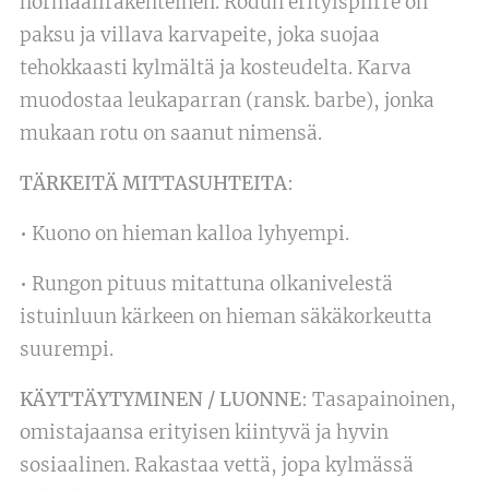
normaalirakenteinen. Rodun erityispiirre on
paksu ja villava karvapeite, joka suojaa
tehokkaasti kylmältä ja kosteudelta. Karva
muodostaa leukaparran (ransk. barbe), jonka
mukaan rotu on saanut nimensä.
TÄRKEITÄ MITTASUHTEITA
:
• Kuono on hieman kalloa lyhyempi.
• Rungon pituus mitattuna olkanivelestä
istuinluun kärkeen on hieman säkäkorkeutta
suurempi.
KÄYTTÄYTYMINEN / LUONNE
: Tasapainoinen,
omistajaansa erityisen kiintyvä ja hyvin
sosiaalinen. Rakastaa vettä, jopa kylmässä