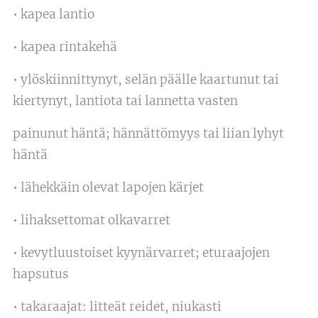
• kapea lantio
• kapea rintakehä
• ylöskiinnittynyt, selän päälle kaartunut tai
kiertynyt, lantiota tai lannetta vasten
painunut häntä; hännättömyys tai liian lyhyt
häntä
• lähekkäin olevat lapojen kärjet
• lihaksettomat olkavarret
• kevytluustoiset kyynärvarret; eturaajojen
hapsutus
• takaraajat: litteät reidet, niukasti