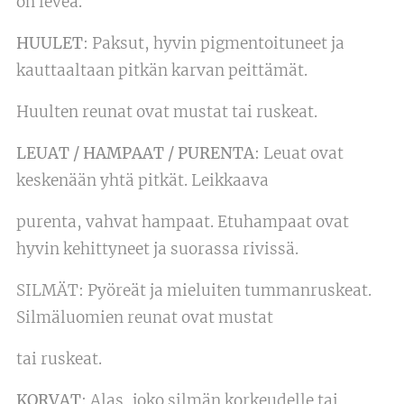
on leveä.
HUULET
: Paksut, hyvin pigmentoituneet ja
kauttaaltaan pitkän karvan peittämät.
Huulten reunat ovat mustat tai ruskeat.
LEUAT / HAMPAAT / PURENTA
: Leuat ovat
keskenään yhtä pitkät. Leikkaava
purenta, vahvat hampaat. Etuhampaat ovat
hyvin kehittyneet ja suorassa rivissä.
SILMÄT: Pyöreät ja mieluiten tummanruskeat.
Silmäluomien reunat ovat mustat
tai ruskeat.
KORVAT
: Alas, joko silmän korkeudelle tai