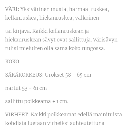
VÄRI
: Yksivärinen musta, harmaa, ruskea,
kellanruskea, hiekanruskea, valkoinen
tai kirjava. Kaikki kellanruskean ja
hiekanruskean sävyt ovat sallittuja. Värisävyn
tulisi mieluiten olla sama koko rungossa.
KOKO
SÄKÄKORKEUS: Urokset 58 - 65 cm
nartut 53 - 61 cm
sallittu poikkeama ± 1 cm.
VIRHEET
: Kaikki poikkeamat edellä mainituista
kohdista luetaan virheiksi suhteutettuna