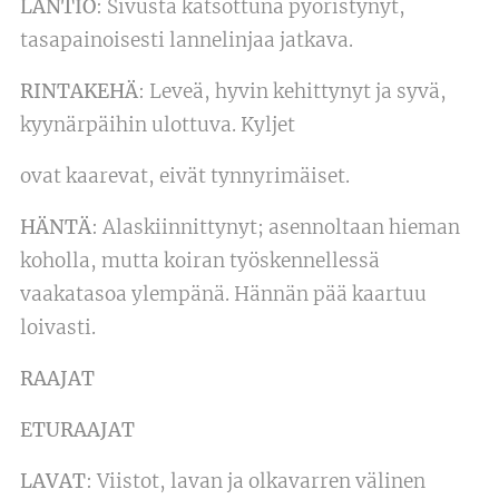
LANTIO
: Sivusta katsottuna pyöristynyt,
tasapainoisesti lannelinjaa jatkava.
RINTAKEHÄ
: Leveä, hyvin kehittynyt ja syvä,
kyynärpäihin ulottuva. Kyljet
ovat kaarevat, eivät tynnyrimäiset.
HÄNTÄ
: Alaskiinnittynyt; asennoltaan hieman
koholla, mutta koiran työskennellessä
vaakatasoa ylempänä. Hännän pää kaartuu
loivasti.
RAAJAT
ETURAAJAT
LAVAT
: Viistot, lavan ja olkavarren välinen